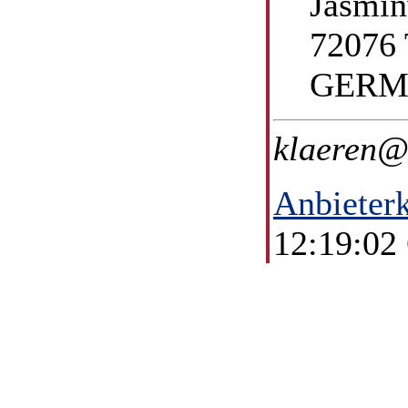
Jasmi
72076 
GER
klaeren@
Anbieter
12:19:02