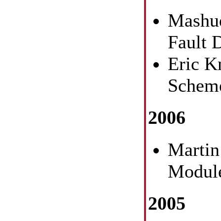
Mashud
Fault 
Eric K
Schem
2006
Martin
Module
2005