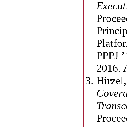
Execut
Procee
Princi
Platfo
PPPJ ’
2016.
Hirzel
Covera
Transc
Procee