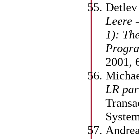
Detlev
Leere 
1): Th
Progr
2001, 
Michae
LR par
Transa
System
Andrea