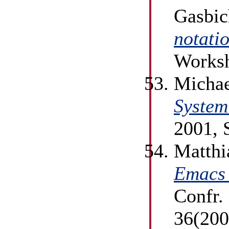
Gasbic
notati
Worksh
Michae
System
2001, 
Matthi
Emacs 
Confr.
36(200