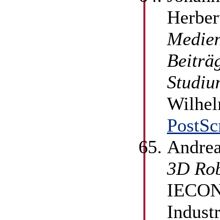
Herber
Medien
Beiträ
Studiu
Wilhel
PostSc
Andrea
3D Rob
IECON'
Indust