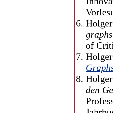
Innova
Vorles
Holger
graphs
of Cri
Holger
Graphs
Holger
den Ge
Profes
Jahrbu