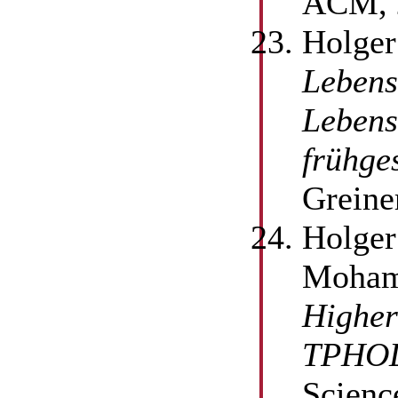
ACM, 
Holger
Lebens
Lebens
frühge
Greine
Holger
Mohame
Higher
TPHOL
Scienc