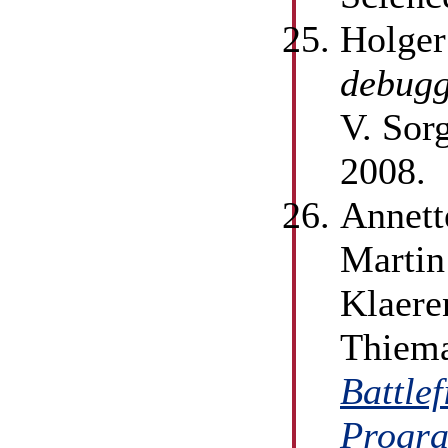
Holger
debugg
V. Sor
2008.
Annett
Martin
Klaere
Thiema
Battlef
Progra