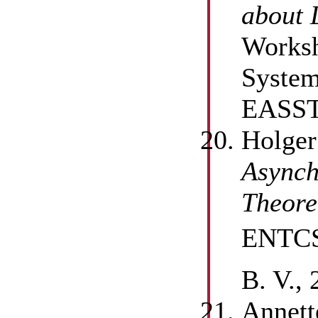
about 
Worksh
System
EASST,
Holger
Asynch
Theore
ENTCS,
B. V., 
Annett