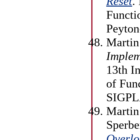
Reset
.
Functi
Peyton-
Martin
Implem
13th I
of Fun
SIGPLA
Martin
Sperbe
Overlo