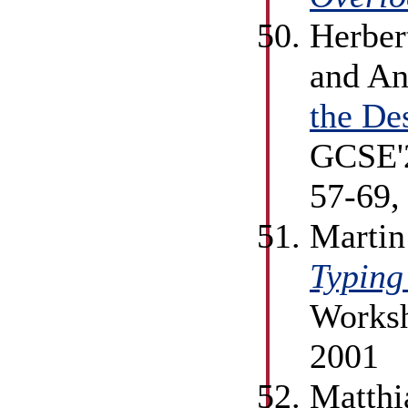
Herber
and An
the De
GCSE'2
57-69,
Martin
Typing
Worksh
2001
Matthi