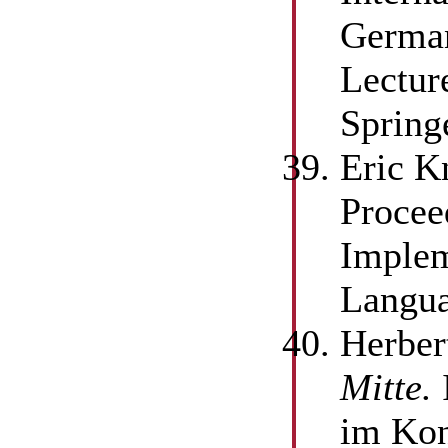
German
Lectur
Spring
Eric K
Procee
Implem
Langua
Herber
Mitte.
im Kon