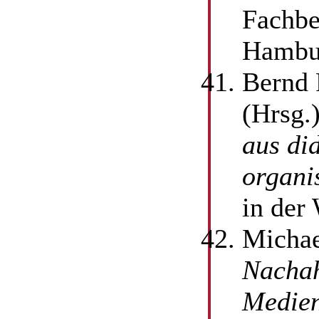
Fachbe
Hambu
Bernd 
(Hrsg.
aus di
organi
in der
Michae
Nachah
Medien