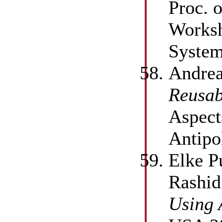
Proc. 
Worksh
System
Andrea
Reusab
Aspect
Antipo
Elke P
Rashid
Using 