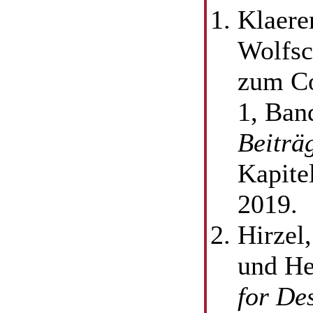
Klaere
Wolfsc
zum Co
1, Ban
Beitra
Kapite
2019.
Hirzel
und He
for De