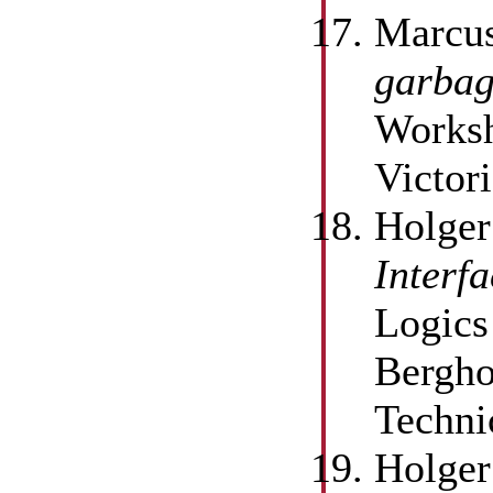
Marcus
garbag
Worksh
Victor
Holger
Interf
Logics
Bergho
Techni
Holger 