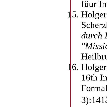
füur I
Holger
Scherz
durch 
"Missi
Heilbr
Holger
16th I
Formal
3):141â