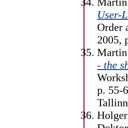
Martin
User-L
Order 
2005, 
Martin
- the s
Worksh
p. 55-
Tallin
Holger
Doktor