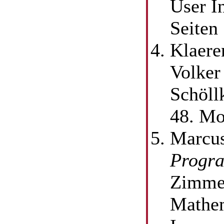
User I
Seiten
Klaere
Volker
Schöll
48. Mo
Marcus
Progra
Zimmer
Mathem